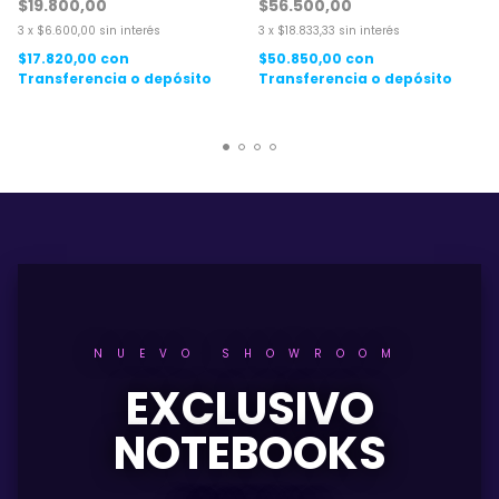
$19.800,00
$56.500,00
3
x
$6.600,00
sin interés
3
x
$18.833,33
sin interés
$17.820,00
con
$50.850,00
con
Transferencia o depósito
Transferencia o depósito
NUEVO SHOWROOM
EXCLUSIVO
NOTEBOOKS