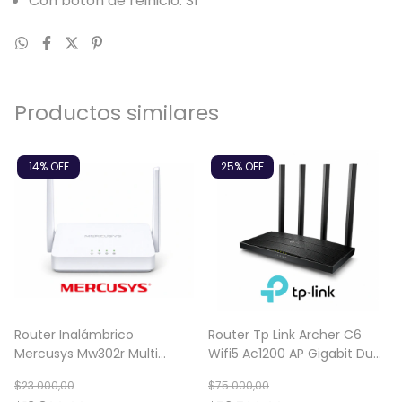
Con botón de reinicio: Sí
Productos similares
14
% OFF
25
% OFF
Router Inalámbrico
Router Tp Link Archer C6
Mercusys Mw302r Multi
Wifi5 Ac1200 AP Gigabit Dual
Modo 300mbps
Band
$23.000,00
$75.000,00