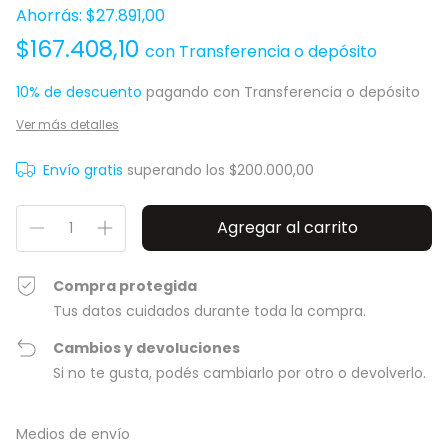
Ahorrás:
$27.891,00
$167.408,10
con
Transferencia o depósito
10% de descuento
pagando con Transferencia o depósito
Ver más detalles
Envío gratis
superando los
$200.000,00
Compra protegida
Tus datos cuidados durante toda la compra.
Cambios y devoluciones
Si no te gusta, podés cambiarlo por otro o devolverlo.
Entregas para el CP:
Cambiar CP
Medios de envío