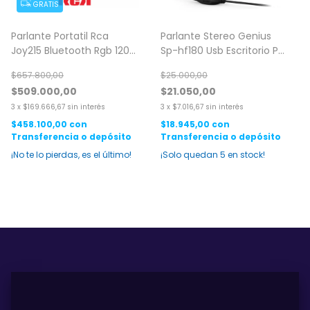
GRATIS
Parlante Portatil Rca
Parlante Stereo Genius
Joy215 Bluetooth Rgb 120w
Sp-hf180 Usb Escritorio Pc
Rms
Notebook Color Negro
$657.800,00
$25.000,00
$509.000,00
$21.050,00
3
x
$169.666,67
sin interés
3
x
$7.016,67
sin interés
$458.100,00
con
$18.945,00
con
Transferencia o depósito
Transferencia o depósito
¡No te lo pierdas, es el último!
¡Solo quedan
5
en stock!