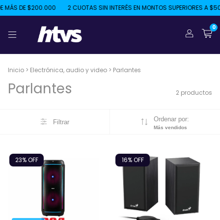
 MÁS DE $200.000
2 CUOTAS SIN INTERÉS EN MONTOS SUPERIORES A $50
0
Inicio
>
Electrónica, audio y video
>
Parlantes
Parlantes
2 productos
Ordenar por:
Filtrar
Más vendidos
23
% OFF
16
% OFF