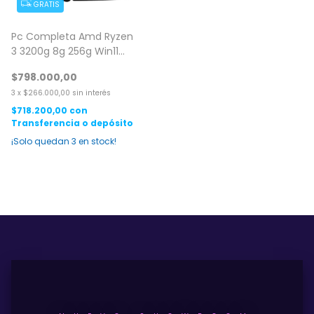
GRATIS
Pc Completa Amd Ryzen
3 3200g 8g 256g Win11
Monitor 24
$798.000,00
3
x
$266.000,00
sin interés
$718.200,00
con
Transferencia o depósito
¡Solo quedan
3
en stock!