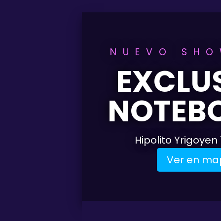
NUEVO SH
EXCLU
NOTEB
Hipolito Yrigoyen 
Ver en ma