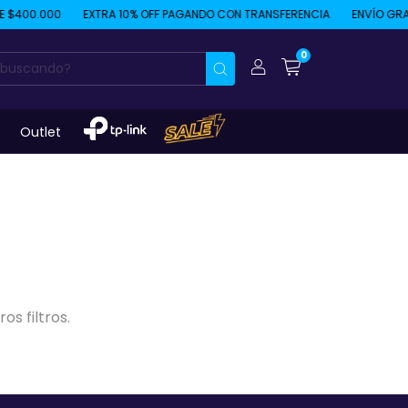
 $400.000
EXTRA 10% OFF PAGANDO CON TRANSFERENCIA
ENVÍO GRATI
0
Outlet
s filtros.