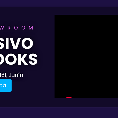
OWROOM
SIVO
OOKS
161, Junín
pa