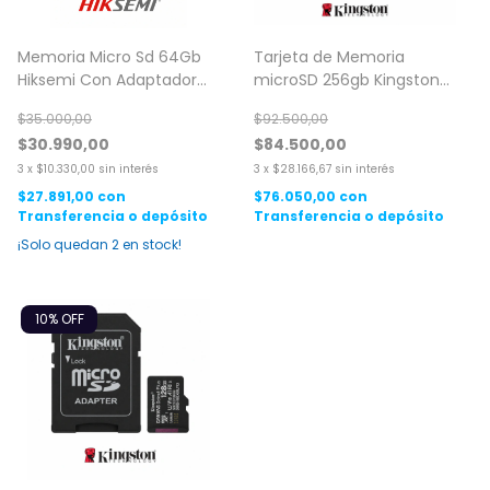
Memoria Micro Sd 64Gb
Tarjeta de Memoria
Hiksemi Con Adaptador
microSD 256gb Kingston
Clase 10
Canvas Select Plus
$35.000,00
$92.500,00
$30.990,00
$84.500,00
3
x
$10.330,00
sin interés
3
x
$28.166,67
sin interés
$27.891,00
con
$76.050,00
con
Transferencia o depósito
Transferencia o depósito
¡Solo quedan
2
en stock!
10
% OFF