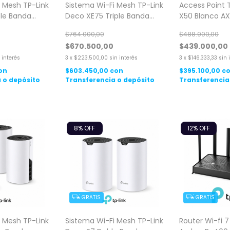
 Mesh TP-Link
Sistema Wi-Fi Mesh TP-Link
Access Point 
le Banda
Deco XE75 Triple Banda
X50 Blanco AX
t 1 Pack
Wi-Fi 6 Gigabit AXE5400 3
Gigabit 3 Pac
$764.000,00
$488.900,00
Pack
$670.500,00
$439.000,00
 interés
3
x
$223.500,00
sin interés
3
x
$146.333,33
sin 
on
$603.450,00
con
$395.100,00
c
 o depósito
Transferencia o depósito
Transferencia
8
% OFF
12
% OFF
GRATIS
GRATIS
 Mesh TP-Link
Sistema Wi-Fi Mesh TP-Link
Router Wi-fi 7