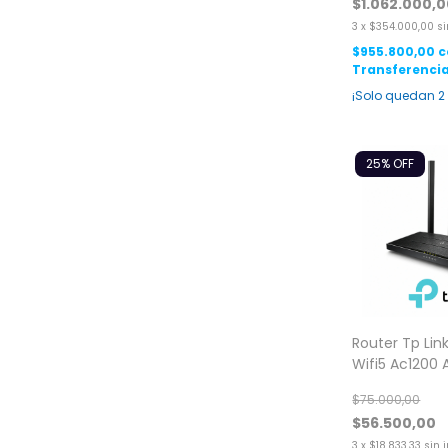
$1.062.000,
3
x
$354.000,00
si
$955.800,00
c
Transferencia
¡Solo quedan
2
25
% OFF
Router Tp Lin
Wifi5 Ac1200 
Dual Band
$75.000,00
$56.500,00
3
x
$18.833,33
sin 