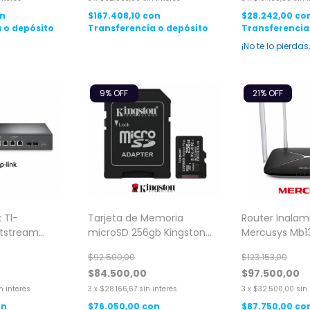
n
$167.408,10
con
$28.242,00
co
 o depósito
Transferencia o depósito
Transferencia
¡No te lo pierdas,
9
% OFF
21
% OFF
 Tl-
Tarjeta de Memoria
Router Inalam
etstream
microSD 256gb Kingston
Mercusys Mb1
e L2 4xpoe
Canvas Select Plus
Dual Band AC
$92.500,00
$123.153,00
$84.500,00
$97.500,00
n interés
3
x
$28.166,67
sin interés
3
x
$32.500,00
sin
on
$76.050,00
con
$87.750,00
co