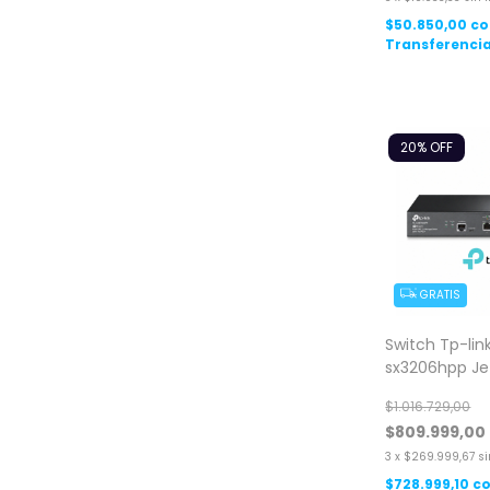
$50.850,00
co
Transferencia
20
% OFF
GRATIS
Switch Tp-link
sx3206hpp J
6xpuerto 10g
$1.016.729,00
$809.999,00
3
x
$269.999,67
si
$728.999,10
c