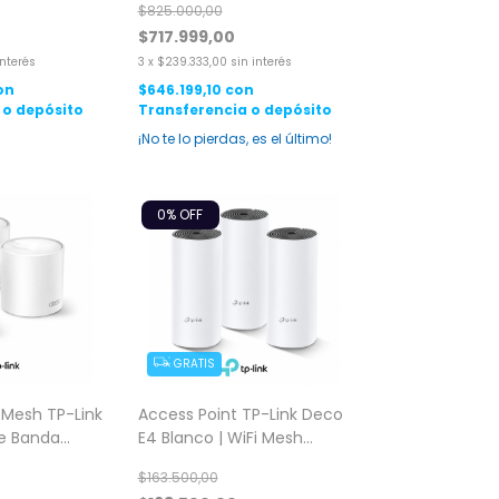
$825.000,00
$717.999,00
interés
3
x
$239.333,00
sin interés
on
$646.199,10
con
 o depósito
Transferencia o depósito
¡No te lo pierdas, es el último!
0
% OFF
GRATIS
 Mesh TP-Link
Access Point TP-Link Deco
le Banda
E4 Blanco | WiFi Mesh
t 3 Pack
AC1200 Doble Banda 3 Pack
$163.500,00