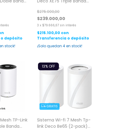
 Doble Banda
Deco XE75 Triple Banda
ps 6 Antenas
Wi-Fi 6 Gigabit AXE5400 1
$275.000,00
Pack
$239.000,00
interés
3
x
$79.666,67
sin interés
on
$215.100,00
con
 o depósito
Transferencia o depósito
en stock!
¡Solo quedan
4
en stock!
13
% OFF
GRATIS
 Mesh TP-Link
Sistema Wi-fi 7 Mesh Tp-
ple Banda
link Deco Be65 (2-pack)
it AXE5400 2
Be11000