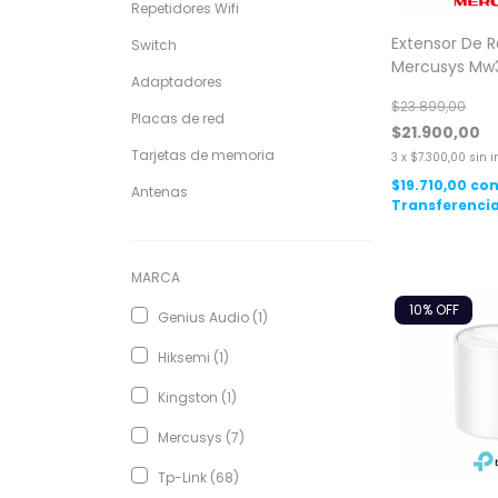
Repetidores Wifi
Extensor De 
Switch
Mercusys Mw
Adaptadores
Mbps 3 Anten
$23.899,00
Placas de red
$21.900,00
Tarjetas de memoria
3
x
$7.300,00
sin i
$19.710,00
co
Antenas
Transferencia
MARCA
10
% OFF
Genius Audio (1)
Hiksemi (1)
Kingston (1)
Mercusys (7)
Tp-Link (68)