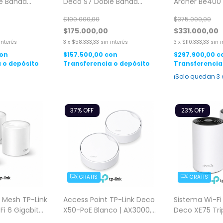
e Banda
Deco S7 Doble Banda
Archer Be400
t 3 Pack
AC1900 Gigabit 2 Pack
BE6500 2,5 Gb
$190.000,00
$375.000,00
$175.000,00
$331.000,00
interés
3
x
$58.333,33
sin interés
3
x
$110.333,33
sin 
on
$157.500,00
con
$297.900,00
c
 o depósito
Transferencia o depósito
Transferencia
¡Solo quedan
3
37
% OFF
23
% OFF
GRATIS
GRATIS
 Mesh TP-Link
Access Point TP-Link Deco
Sistema Wi-Fi
i 6 Gigabit
X50-PoE Blanco | AX3000,
Deco XE75 Tri
k
Wi-Fi 6 2 Pack
Wi-Fi 6 Gigab