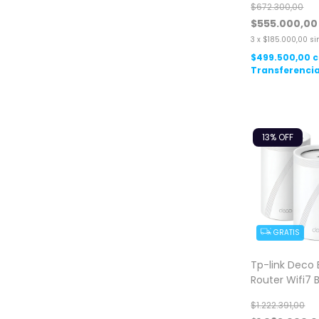
$672.300,00
$555.000,00
3
x
$185.000,00
si
$499.500,00
Transferencia
13
% OFF
GRATIS
Tp-link Deco
Router Wifi7 
Sistema Mes
$1.222.391,00