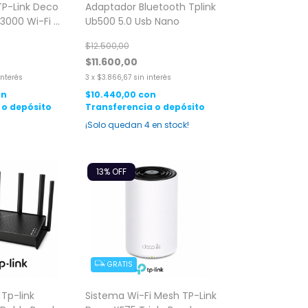
TP-Link Deco
Adaptador Bluetooth Tplink
3000 Wi-Fi 6
Ub500 5.0 Usb Nano
k
$12.500,00
$11.600,00
interés
3
x
$3.866,67
sin interés
on
$10.440,00
con
 o depósito
Transferencia o depósito
¡Solo quedan
4
en stock!
13
% OFF
GRATIS
 Tp-link
Sistema Wi-Fi Mesh TP-Link