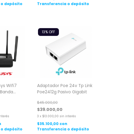
 o depósito
Transferencia o depósito
13
% OFF
ys Wifi7
Adaptador Poe 24v Tp Link
 Banda
Poe2412g Pasivo Gigabit
0
$45.000,00
$39.000,00
interés
3
x
$13.000,00
sin interés
n
$35.100,00
con
 o depósito
Transferencia o depósito