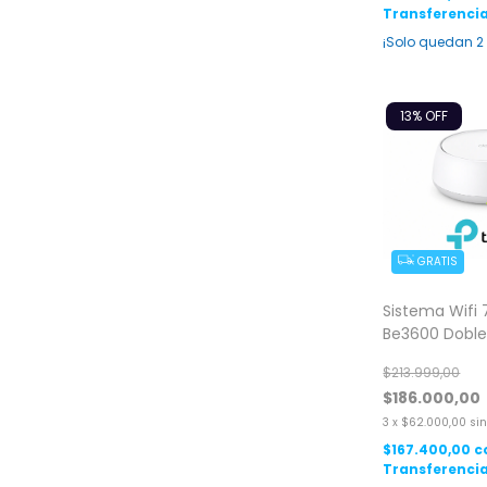
Transferencia
¡Solo quedan
2
13
% OFF
GRATIS
Sistema Wifi 
Be3600 Dobl
Gigabit 1 Pack
$213.999,00
$186.000,00
3
x
$62.000,00
sin
$167.400,00
c
Transferencia