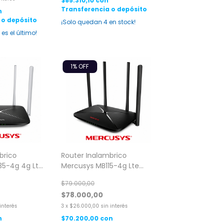
$85.310,10
con
Transferencia o depósito
n
 o depósito
¡Solo quedan
4
en stock!
 es el último!
1
% OFF
brico
Router Inalambrico
35-4g 4g Lte
Mercusys MB115-4g Lte
1200
N300 Mbps
$79.000,00
$78.000,00
 interés
3
x
$26.000,00
sin interés
n
$70.200,00
con