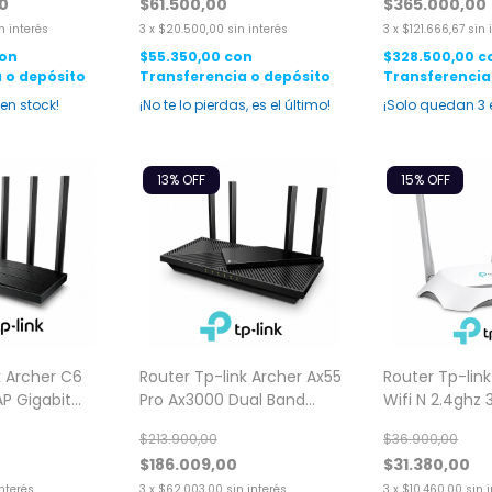
00
$61.500,00
$365.000,00
n interés
3
x
$20.500,00
sin interés
3
x
$121.666,67
sin 
on
$55.350,00
con
$328.500,00
c
 o depósito
Transferencia o depósito
Transferencia
en stock!
¡No te lo pierdas, es el último!
¡Solo quedan
3
13
% OFF
15
% OFF
k Archer C6
Router Tp-link Archer Ax55
Router Tp-lin
AP Gigabit
Pro Ax3000 Dual Band
Wifi N 2.4ghz
Gigabit 2.5 Negro
$213.900,00
$36.900,00
$186.009,00
$31.380,00
interés
3
x
$62.003,00
sin interés
3
x
$10.460,00
sin 