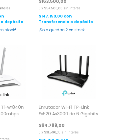
$163.500,00
interés
3
x
$54.500,00
sin interés
on
$147.150,00
con
 o depósito
Transferencia o depósito
en stock!
¡Solo quedan
2
en stock!
k Tl-wr840n
Enrutador Wi-Fi TP-Link
 300mbps
Ex520 Ax3000 de 6 Gigabits
$94.789,00
3
x
$31.596,33
sin interés
interés