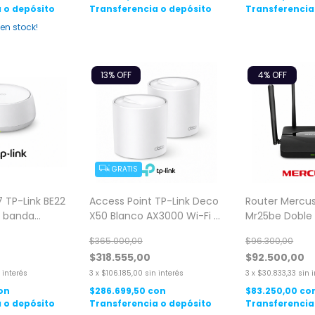
 o depósito
Transferencia o depósito
Transferencia
en stock!
13
% OFF
4
% OFF
GRATIS
7 TP-Link BE22
Access Point TP-Link Deco
Router Mercus
e banda
X50 Blanco AX3000 Wi-Fi 6
Mr25be Doble
Gigabit 2 Pack
Gigabit Be360
$365.000,00
$96.300,00
$318.555,00
$92.500,00
 interés
3
x
$106.185,00
sin interés
3
x
$30.833,33
sin 
on
$286.699,50
con
$83.250,00
co
 o depósito
Transferencia o depósito
Transferencia