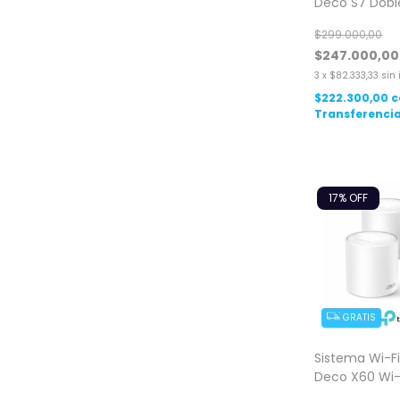
Deco S7 Dobl
AC1900 Gigabi
$299.000,00
$247.000,00
3
x
$82.333,33
sin 
$222.300,00
c
Transferencia
17
% OFF
GRATIS
Sistema Wi-Fi
Deco X60 Wi-F
AX5400 3 Pac