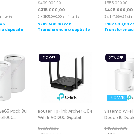
$499.000,00
$555.000,00
Pack
$315.000,00
$425.000,00
n interés
3
x
$105.000,00
sin interés
3
x
$141.666,67
sin 
con
$283.500,00
con
$382.500,00
c
 o depósito
Transferencia o depósito
Transferencia
11
% OFF
27
% OFF
GRATIS
 Be65 Pack 3u
Router Tp-link Archer C64
Sistema Wi-Fi
Be11000
Wifi 5 AC1200 Gigabit
Deco x10 Dob
h
AX1500 Gigabi
$69.000,00
$499.000,00