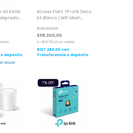
o Sd 64Gb
Access Point TP-Link Deco
Adaptador
E4 Blanco | WiFi Mesh
AC1200 Doble Banda 2 Pack
$128.999,00
$119.200,00
interés
3
x
$39.733,33
sin interés
n
$107.280,00
con
 o depósito
Transferencia o depósito
en stock!
7
% OFF