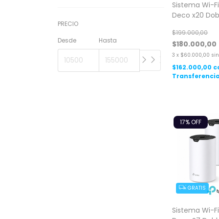
Sistema Wi-Fi
Deco x20 Dob
PRECIO
AX1800 Gigabi
$199.000,00
Desde
Hasta
$180.000,00
3
x
$60.000,00
sin
$162.000,00
c
Transferencia
17
% OFF
GRATIS
Sistema Wi-Fi