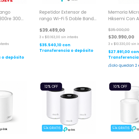
Rango
Repetidor Extensor de
Memoria Micr
300re 300
rango Wi-Fi 5 Doble Banda
Hiksemi Con 
as 2.4ghz
TP-Link RE200 AC750
Clase 10
$39.489,00
$35.000,00
$30.990,00
3
x
$13.163,00
sin interés
nterés
3
x
$10.330,00
sin 
$35.540,10
con
Transferencia o depósito
n
$27.891,00
co
 o depósito
Transferencia
¡Solo quedan
2
12
% OFF
10
% OFF
GRATIS
GRATIS